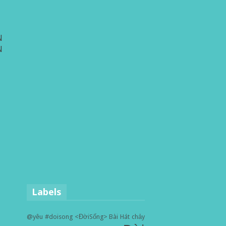
N
N
Labels
@yêu
#doisong
<ĐờiSống>
Bài Hát
chảy