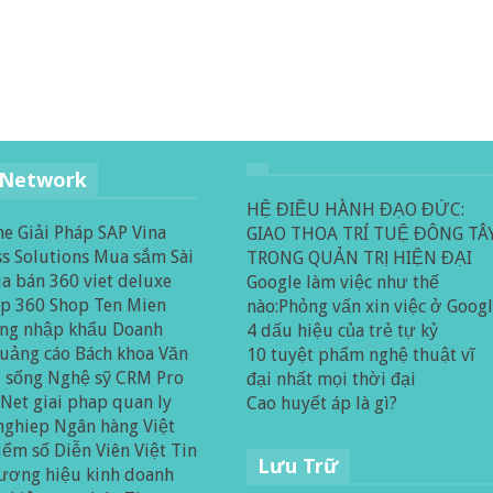
 Network
HỆ ĐIỀU HÀNH ĐẠO ĐỨC:
ne
Giải Pháp SAP
Vina
GIAO THOA TRÍ TUỆ ĐÔNG TÂ
s Solutions
Mua sắm Sài
TRONG QUẢN TRỊ HIỆN ĐẠI
a bán 360
viet deluxe
Google làm việc như thế
op 360
Shop Ten Mien
nào:Phỏng vấn xin việc ở Goog
ng nhập khẩu
Doanh
4 dấu hiệu của trẻ tự kỷ
uảng cáo
Bách khoa
Văn
10 tuyệt phẩm nghệ thuật vĩ
i sống
Nghệ sỹ
CRM Pro
đại nhất mọi thời đại
 Net
giai phap quan ly
Cao huyết áp là gì?
nghiep
Ngân hàng Việt
iểm số
Diễn Viên Việt
Tin
Lưu Trữ
ương hiệu kinh doanh