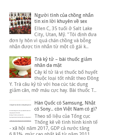
Người tình của chồng nhắn
tin xin lời khuyên về sex
Ellen C, 35 tuổi ở Salt Lake
City, Utan, Mỹ. "Tôi định đưa
đơn ly hôn vì quá chán chồng và bỗng
nhận được tin nhắn từ một cô gái k...
Trà kỷ tử – bài thuốc giảm
nhăn da mặt
Cây kỉ tử là vị thuốc bổ huyết
thuộc loại tốt nhất theo Đông
Y. Trà câu kỷ tử với hoa cúc tác dụng
giảm cân, mỡ máu cực hay. Bài thuốc T...
Hàn Quốc có Samsung, Nhật
có Sony... còn Việt Nam có gì?
Theo số liệu của Tổng cục
Thống kê về tình hình kinh tế
- xã hội năm 2017, GDP cả nước tăng
6,81%, mức cao nhất kể từ năm 2011.