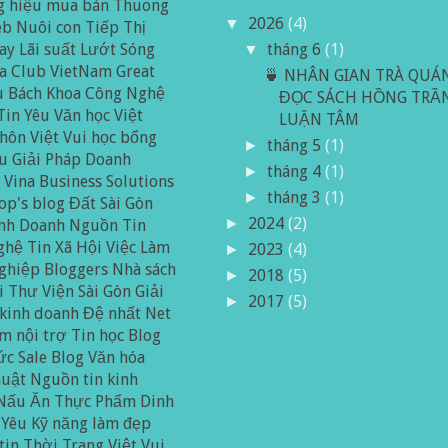
 hiệu mua bán
Thuong
2026
(4)
▼
eb
Nuôi con
Tiếp Thị
ay
Lãi suất
Lướt Sóng
tháng 6
(1)
▼
a Club
VietNam Great
🍵 NHÂN GIAN TRÀ QUÁ
u Bách Khoa
Công Nghệ
ĐỌC SÁCH HỒNG TRẦ
Tin
Yêu
Văn học Việt
LUẬN TÂM
hôn Việt
Vui
học bổng
tháng 5
(1)
►
ầu
Giải Pháp Doanh
tháng 4
(1)
►
p
Vina Business Solutions
tháng 3
(1)
►
op's blog
Đất Sài Gòn
2024
(2)
►
inh Doanh
Nguồn Tin
ghệ
Tin Xã Hội
Việc Làm
2023
(4)
►
ghiệp
Bloggers
Nhà sách
2018
(5)
►
i
Thư Viện Sài Gòn
Giải
2017
(5)
►
 kinh doanh
Đệ nhất Net
m nội trợ
Tin học
Blog
ức
Sale Blog
Văn hóa
huật
Nguồn tin kinh
Nấu Ăn
Thực Phẩm Dinh
Yêu
Kỹ năng làm đẹp
tin
Thời Trang
Việt Vui