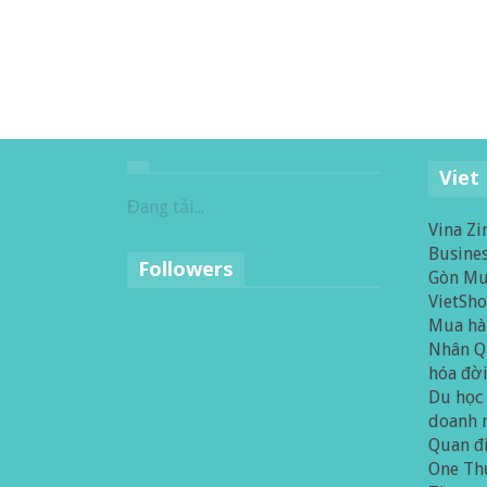
Viet
Đang tải...
Vina Zi
Busines
Followers
Gòn
Mu
VietSh
Mua hà
Nhân
Q
hóa đờ
Du học
doanh 
Quan đ
One
Th