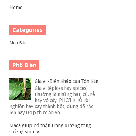
Home
Categories
Mua Bán
Phổ Biến
Gia vị -Biên Khảo của Tôn Kàn
Gia vị (épices hay spices)
thường là những hạt, củ, rễ
hay vỏ cây PHƠI KHÔ rồi
nghiền hay xay thành bột, dùng để rắc
n
lên hay ướp thức ăn vớ...
Maca giúp bổ thận tráng dương tăng
cường sinh lý