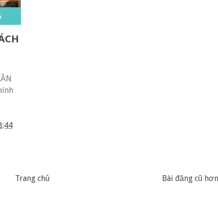
s
SÁCH
RẦN
hính
8:44
Trang chủ
Bài đăng cũ hơ