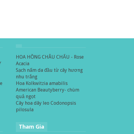
HOA HỒNG CHÂU CHẤU - Rose
Y
Acacia
Sạch nấm da đầu từ cây hương
nhu trắng
le
Hoa Kolkwitzia amabilis
American Beautyberry- chùm
quả ngọt
Cây hoa dây leo Codonopsis
pilosula
Tham Gia