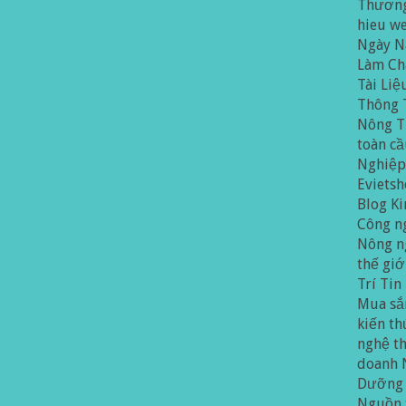
Thương
hieu w
Ngày N
Làm Ch
Tài Liệ
Thông 
Nông T
toàn c
Nghiệ
Evietsh
Blog K
Công n
Nông n
thế giớ
Trí
Tin
Mua sắ
kiến th
nghệ t
doanh
Dưỡng
Nguồn 