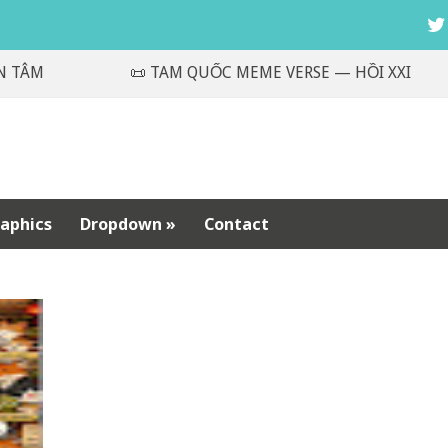
M
📜 TAM QUỐC MEME VERSE — HỒI XXI
aphics
Dropdown
»
Contact