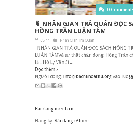
0 Comment
🍵 NHÂN GIAN TRÀ QUÁN ĐỌC 
HỒNG TRẦN LUẬN TÂM
08:44
Nhân Gian Trà Quán
NHÂN GIAN TRÀ QUÁN ĐỌC SÁCH HỒNG T
LUẬN TÂMVà sự thật chấn động: Hồng Trần c
là .. Hồ Ly Văn Sĩ ...
Đọc thêm »
Người đăng:
info@bachkhoathu.org
vào lúc
0
Bài đăng mới hơn
Đăng ký:
Bài đăng (Atom)