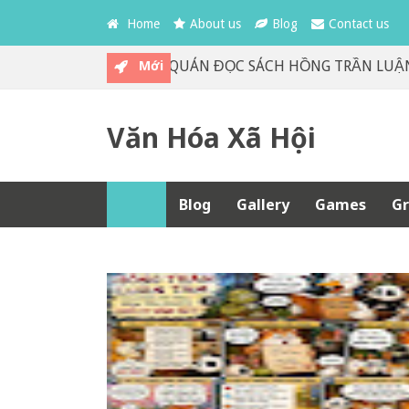
Home
About us
Blog
Contact us
Mới
🍵 NHÂN GIAN TRÀ QUÁN ĐỌC SÁCH HỒNG TRẦN LUẬN TÂ
Văn Hóa Xã Hội
Blog
Gallery
Games
Gr