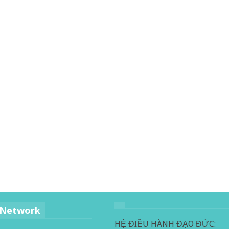
 Network
HỆ ĐIỀU HÀNH ĐẠO ĐỨC: