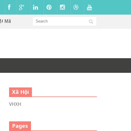
ã Hóa Vận Mệnh
Câu chuyện về nỗi sợ của ông Ma
Xã Hội
VHXH
Pages