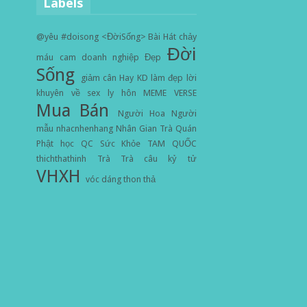
Labels
@yêu
#doisong
<ĐờiSống>
Bài Hát
chảy
Đời
máu cam
doanh nghiệp
Đẹp
Sống
giảm cân
Hay
KD
làm đẹp
lời
khuyên về sex
ly hôn
MEME VERSE
Mua Bán
Người Hoa
Người
mẫu
nhacnhenhang
Nhân Gian Trà Quán
Phật học
QC
Sức Khỏe
TAM QUỐC
thichthathinh
Trà
Trà câu kỷ tử
VHXH
vóc dáng thon thả