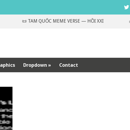
📜 TAM QUỐC MEME VERSE — HỒI XXI
🎻 M
aphics
Dropdown
»
Contact