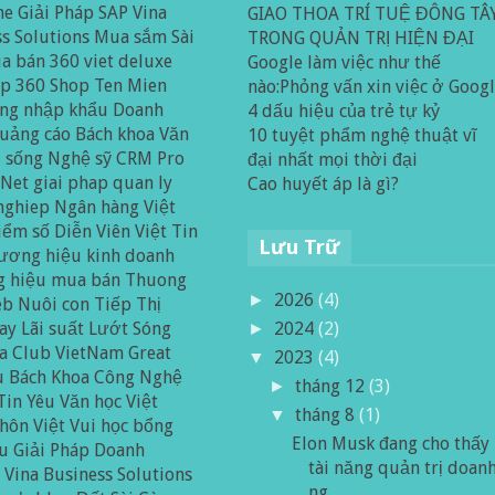
ne
Giải Pháp SAP
Vina
GIAO THOA TRÍ TUỆ ĐÔNG TÂ
s Solutions
Mua sắm Sài
TRONG QUẢN TRỊ HIỆN ĐẠI
a bán 360
viet deluxe
Google làm việc như thế
op 360
Shop Ten Mien
nào:Phỏng vấn xin việc ở Goog
ng nhập khẩu
Doanh
4 dấu hiệu của trẻ tự kỷ
uảng cáo
Bách khoa
Văn
10 tuyệt phẩm nghệ thuật vĩ
i sống
Nghệ sỹ
CRM Pro
đại nhất mọi thời đại
 Net
giai phap quan ly
Cao huyết áp là gì?
nghiep
Ngân hàng Việt
iểm số
Diễn Viên Việt
Tin
Lưu Trữ
ương hiệu kinh doanh
 hiệu mua bán
Thuong
2026
(4)
►
eb
Nuôi con
Tiếp Thị
ay
Lãi suất
Lướt Sóng
2024
(2)
►
a Club
VietNam Great
2023
(4)
▼
u Bách Khoa
Công Nghệ
tháng 12
(3)
►
Tin
Yêu
Văn học Việt
tháng 8
(1)
▼
hôn Việt
Vui
học bổng
Elon Musk đang cho thấy
ầu
Giải Pháp Doanh
tài năng quản trị doan
p
Vina Business Solutions
ng...