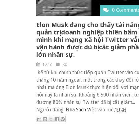
0 Comment
Elon Musk đang cho thấy tài năn
quản trị doanh nghiệp thiên bẩm
mình khi mạng xã hội Twitter vẫ
vận hành được dù bị cắt giảm ph
lớn nhân sự.
10:43
KD
Kể từ khi chính thức tiếp quản Twitter vào c
tháng 10 năm ngoái, một trong các thay đổi l
nhất mà ông Elon Musk thực hiện đối với mạ
hội này là nhân sự. Khoảng 6.500 nhân viên, 
đương 80% nhân sự Twitter đã bị cắt giảm...
Người đăng:
Nhà Sách Việt
vào lúc
10:43