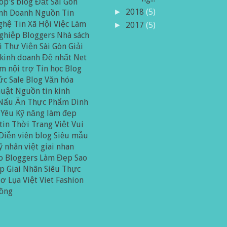
op's blog
Đất Sài Gòn
2018
(5)
►
inh Doanh
Nguồn Tin
ghệ
Tin Xã Hội
Việc Làm
2017
(5)
►
ghiệp
Bloggers
Nhà sách
i
Thư Viện Sài Gòn
Giải
 kinh doanh
Đệ nhất Net
m nội trợ
Tin học
Blog
ức
Sale Blog
Văn hóa
huật
Nguồn tin kinh
Nấu Ăn
Thực Phẩm Dinh
Yêu
Kỹ năng làm đẹp
tin
Thời Trang
Việt Vui
Diễn viên blog
Siêu mẫu
 nhân việt
giai nhan
o Bloggers
Làm Đẹp
Sao
̣p
Giai Nhân
Siêu Thực
ơ Lụa Việt
Viet Fashion
rồng