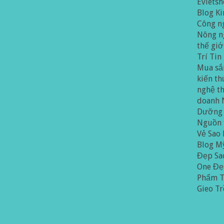
Evietsh
Blog K
Công n
Nông n
thế giớ
Trí
Tin
Mua sắ
kiến th
nghệ t
doanh
Dưỡng
Nguồn 
Vẻ
Sao
Blog
Mỹ
Đẹp
Sa
One
Đe
Phẩm
T
Gieo T