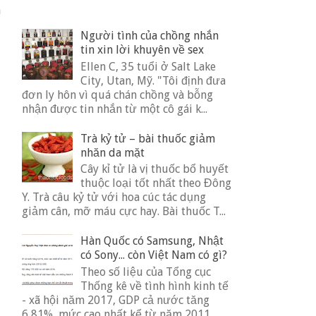
n
Người tình của chồng nhắn
tin xin lời khuyên về sex
Ellen C, 35 tuổi ở Salt Lake
City, Utan, Mỹ. "Tôi định đưa
đơn ly hôn vì quá chán chồng và bỗng
nhận được tin nhắn từ một cô gái k...
Trà kỷ tử – bài thuốc giảm
nhăn da mặt
Cây kỉ tử là vị thuốc bổ huyết
thuộc loại tốt nhất theo Đông
Y. Trà câu kỷ tử với hoa cúc tác dụng
giảm cân, mỡ máu cực hay. Bài thuốc T...
Hàn Quốc có Samsung, Nhật
có Sony... còn Việt Nam có gì?
Theo số liệu của Tổng cục
Thống kê về tình hình kinh tế
- xã hội năm 2017, GDP cả nước tăng
6,81%, mức cao nhất kể từ năm 2011.