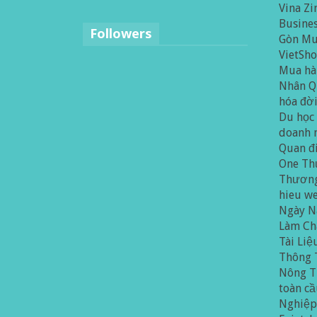
Vina Zi
Busines
Followers
Gòn
Mu
VietSh
Mua hà
Nhân
Q
hóa đờ
Du học
doanh 
Quan đ
One
Th
Thương
hieu w
Ngày N
Làm Ch
Tài Liệ
Thông 
Nông T
toàn c
Nghiệ