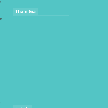
Y
Tham Gia
le
h