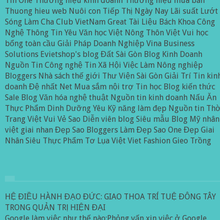
Tin One
Thương hiệu kinh doanh
Thương hiệu mua bán
Thuong hieu web
Nuôi con
Tiếp Thị Ngày Nay
Lãi suất
Lướt
Sóng
Làm Cha Club
VietNam Great
Tài Liệu Bách Khoa
Công
Nghệ Thông Tin
Yêu
Văn học Việt
Nông Thôn Việt
Vui
học
bổng toàn cầu
Giải Pháp Doanh Nghiệp
Vina Business
Solutions
Evietshop's blog
Đất Sài Gòn
Blog Kinh Doanh
Nguồn Tin Công nghệ
Tin Xã Hội
Việc Làm
Nông nghiệp
Bloggers
Nhà sách thế giới
Thư Viện Sài Gòn
Giải Trí
Tin kin
doanh
Đệ nhất Net
Mua sắm nội trợ
Tin học
Blog kiến thức
Sale Blog
Văn hóa nghệ thuật
Nguồn tin kinh doanh
Nấu Ăn
Thực Phẩm Dinh Dưỡng
Yêu
Kỹ năng làm đẹp
Nguồn tin
Thờ
Trang
Việt Vui Vẻ
Sao
Diễn viên blog
Siêu mẫu Blog
Mỹ nhân
việt
giai nhan
Đẹp
Sao Bloggers
Làm Đẹp
Sao One
Đẹp
Giai
Nhân
Siêu Thực Phẩm
Tơ Lụa Việt
Viet Fashion
Gieo Trồng
HỆ ĐIỀU HÀNH ĐẠO ĐỨC: GIAO THOA TRÍ TUỆ ĐÔNG TÂY
TRONG QUẢN TRỊ HIỆN ĐẠI
Google làm việc như thế nào:Phỏng vấn xin việc ở Google