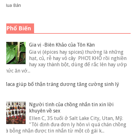
Mua Bán
Phổ Biến
Gia vị -Biên Khảo của Tôn Kàn
Gia vị (épices hay spices) thường là những
hạt, củ, rễ hay vỏ cây PHƠI KHÔ rồi nghiền
hay xay thành bột, dùng để rắc lên hay ướp
thức ăn vớ...
Maca giúp bổ thận tráng dương tăng cường sinh lý
Người tình của chồng nhắn tin xin lời
khuyên về sex
Ellen C, 35 tuổi ở Salt Lake City, Utan, Mỹ.
"Tôi định đưa đơn ly hôn vì quá chán chồng
và bỗng nhận được tin nhắn từ một cô gái k...