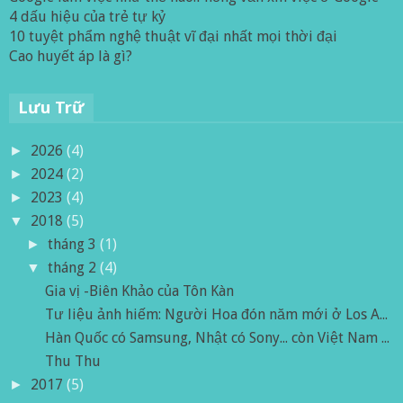
4 dấu hiệu của trẻ tự kỷ
10 tuyệt phẩm nghệ thuật vĩ đại nhất mọi thời đại
Cao huyết áp là gì?
Lưu Trữ
2026
(4)
►
2024
(2)
►
2023
(4)
►
2018
(5)
▼
tháng 3
(1)
►
tháng 2
(4)
▼
Gia vị -Biên Khảo của Tôn Kàn
Tư liệu ảnh hiếm: Người Hoa đón năm mới ở Los A...
Hàn Quốc có Samsung, Nhật có Sony... còn Việt Nam ...
Thu Thu
2017
(5)
►