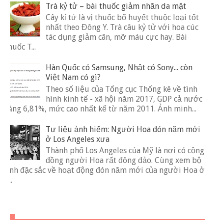
Trà kỷ tử – bài thuốc giảm nhăn da mặt
Cây kỉ tử là vị thuốc bổ huyết thuộc loại tốt
nhất theo Đông Y. Trà câu kỷ tử với hoa cúc
tác dụng giảm cân, mỡ máu cực hay. Bài
thuốc T...
Hàn Quốc có Samsung, Nhật có Sony... còn
Việt Nam có gì?
Theo số liệu của Tổng cục Thống kê về tình
hình kinh tế - xã hội năm 2017, GDP cả nước
tăng 6,81%, mức cao nhất kể từ năm 2011. Ảnh minh...
Tư liệu ảnh hiếm: Người Hoa đón năm mới
ở Los Angeles xưa
Thành phố Los Angeles của Mỹ là nơi có cộng
đồng người Hoa rất đông đảo. Cùng xem bộ
ảnh đặc sắc về hoạt động đón năm mới của người Hoa ở
t...