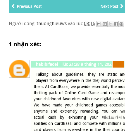
Previous Post
Next Post
Người đăng:
thuonghieuws
vào lúc
08:16
1 nhận xét:
habibifadel
lúc 21:28 8 tháng 11, 2022
Talking about guidelines, they are static and
players from everywhere in the the} world perceive
them. At CardBaazi, we provide essentially the most
thrilling pack of Online Card Game and revamped
your childhood favourites with new digital avatars.
We have made your childhood games accessible
anytime and extremely rewarding. You can win
actual cash by exhibiting your
메리트카지노
abilities on CardBaazi and compete with millions of
card players from everywhere in the the} country.