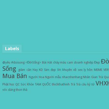
Labels
Đờ
@yêu
#doisong
<ĐờiSống>
Bài Hát
chảy máu cam
doanh nghiệp
Đẹp
Sống
giảm cân
Hay
KD
làm đẹp
lời khuyên về sex
ly hôn
MEME VER
Mua Bán
Người Hoa
Người mẫu
nhacnhenhang
Nhân Gian Trà Qu
VHX
Phật học
QC
Sức Khỏe
TAM QUỐC
thichthathinh
Trà
Trà câu kỷ tử
vóc dáng thon thả