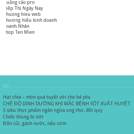
Quảng cáo pro
Tiếp Thị Ngày Nay
Thuong hieu web
Thương hiệu kinh doanh
Doanh Nhân
Shop Ten Mien
Hạt chia – món quà tuyệt vời cho bé yêu
CHẾ ĐỘ DINH DƯỠNG KHI MẮC BỆNH SỐT XUẤT HUYẾT
5 siêu thực phẩm ngăn ngừa ung thư, đột quỵ
Chiếc thùng bị nứt
Đốn củi, gánh nước, nấu cơm