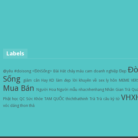
Labels
Đờ
@yêu
#doisong
<ĐờiSống>
Bài Hát
chảy máu cam
doanh nghiệp
Đẹp
Sống
giảm cân
Hay
KD
làm đẹp
lời khuyên về sex
ly hôn
MEME VER
Mua Bán
Người Hoa
Người mẫu
nhacnhenhang
Nhân Gian Trà Qu
VHX
Phật học
QC
Sức Khỏe
TAM QUỐC
thichthathinh
Trà
Trà câu kỷ tử
vóc dáng thon thả