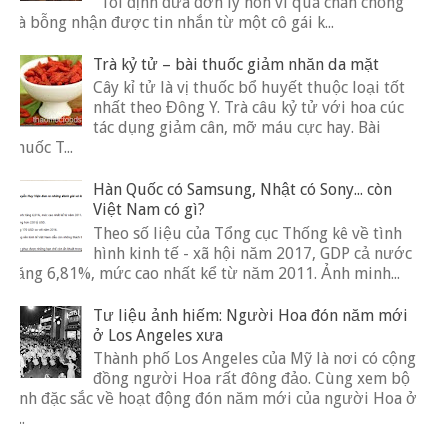
"Tôi định đưa đơn ly hôn vì quá chán chồng
và bỗng nhận được tin nhắn từ một cô gái k...
Trà kỷ tử – bài thuốc giảm nhăn da mặt
Cây kỉ tử là vị thuốc bổ huyết thuộc loại tốt
nhất theo Đông Y. Trà câu kỷ tử với hoa cúc
tác dụng giảm cân, mỡ máu cực hay. Bài
thuốc T...
Hàn Quốc có Samsung, Nhật có Sony... còn
Việt Nam có gì?
Theo số liệu của Tổng cục Thống kê về tình
hình kinh tế - xã hội năm 2017, GDP cả nước
tăng 6,81%, mức cao nhất kể từ năm 2011. Ảnh minh...
Tư liệu ảnh hiếm: Người Hoa đón năm mới
ở Los Angeles xưa
Thành phố Los Angeles của Mỹ là nơi có cộng
đồng người Hoa rất đông đảo. Cùng xem bộ
ảnh đặc sắc về hoạt động đón năm mới của người Hoa ở
t...