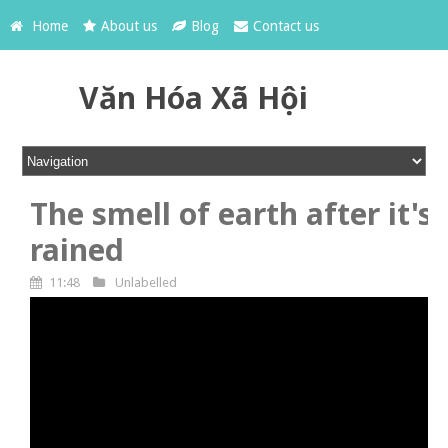
Home
About us
Blog
Contact us
Văn Hóa Xã Hội
The smell of earth after it's
rained
11:48
Unlabelled