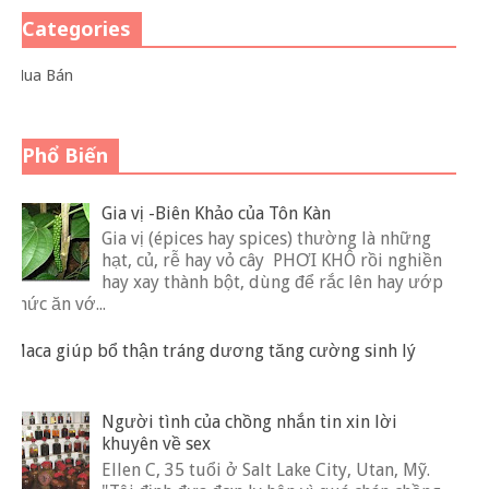
Categories
Mua Bán
Phổ Biến
Gia vị -Biên Khảo của Tôn Kàn
Gia vị (épices hay spices) thường là những
hạt, củ, rễ hay vỏ cây PHƠI KHÔ rồi nghiền
hay xay thành bột, dùng để rắc lên hay ướp
thức ăn vớ...
Maca giúp bổ thận tráng dương tăng cường sinh lý
Người tình của chồng nhắn tin xin lời
khuyên về sex
Ellen C, 35 tuổi ở Salt Lake City, Utan, Mỹ.