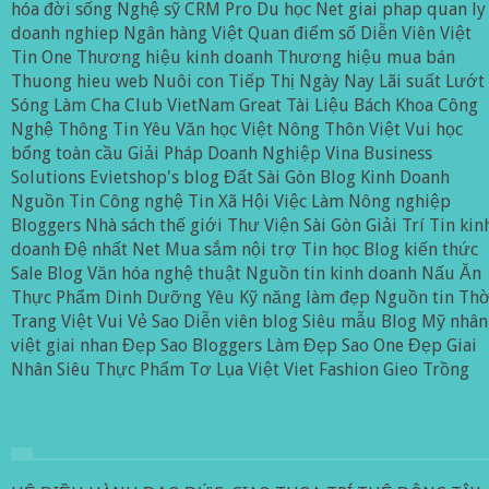
hóa đời sống
Nghệ sỹ
CRM Pro
Du học Net
giai phap quan ly
doanh nghiep
Ngân hàng Việt
Quan điểm số
Diễn Viên Việt
Tin One
Thương hiệu kinh doanh
Thương hiệu mua bán
Thuong hieu web
Nuôi con
Tiếp Thị Ngày Nay
Lãi suất
Lướt
Sóng
Làm Cha Club
VietNam Great
Tài Liệu Bách Khoa
Công
Nghệ Thông Tin
Yêu
Văn học Việt
Nông Thôn Việt
Vui
học
bổng toàn cầu
Giải Pháp Doanh Nghiệp
Vina Business
Solutions
Evietshop's blog
Đất Sài Gòn
Blog Kinh Doanh
Nguồn Tin Công nghệ
Tin Xã Hội
Việc Làm
Nông nghiệp
Bloggers
Nhà sách thế giới
Thư Viện Sài Gòn
Giải Trí
Tin kin
doanh
Đệ nhất Net
Mua sắm nội trợ
Tin học
Blog kiến thức
Sale Blog
Văn hóa nghệ thuật
Nguồn tin kinh doanh
Nấu Ăn
Thực Phẩm Dinh Dưỡng
Yêu
Kỹ năng làm đẹp
Nguồn tin
Thờ
Trang
Việt Vui Vẻ
Sao
Diễn viên blog
Siêu mẫu Blog
Mỹ nhân
việt
giai nhan
Đẹp
Sao Bloggers
Làm Đẹp
Sao One
Đẹp
Giai
Nhân
Siêu Thực Phẩm
Tơ Lụa Việt
Viet Fashion
Gieo Trồng