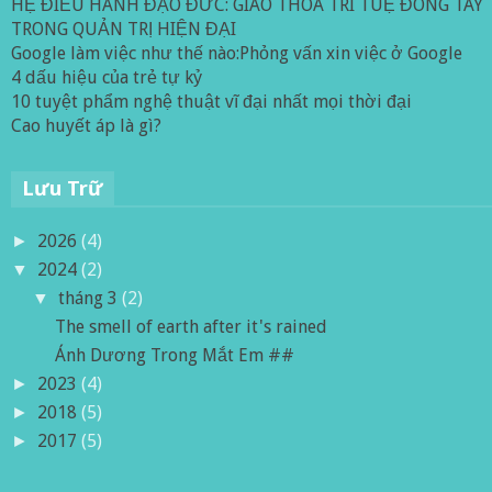
HỆ ĐIỀU HÀNH ĐẠO ĐỨC: GIAO THOA TRÍ TUỆ ĐÔNG TÂY
TRONG QUẢN TRỊ HIỆN ĐẠI
Google làm việc như thế nào:Phỏng vấn xin việc ở Google
4 dấu hiệu của trẻ tự kỷ
10 tuyệt phẩm nghệ thuật vĩ đại nhất mọi thời đại
Cao huyết áp là gì?
Lưu Trữ
2026
(4)
►
2024
(2)
▼
tháng 3
(2)
▼
The smell of earth after it's rained
Ánh Dương Trong Mắt Em ##
2023
(4)
►
2018
(5)
►
2017
(5)
►